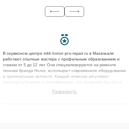
В сервисном центре mkh.honor-pro-repair.ru в Махачкале
работают опытные мастера с профильным образованием и
стажем от 5 до 12 лет. Они специализируются на ремонте
техники бренда Honor, используют современное оборудование
и оригинальные запчасти. Каждый инженер регулярно
проходит обучение и сертификацию, что позволяет быстро и
точноdiagnostikировать поломки и восстанавливать технику с
Развернуть
сохранением гарантии до 3 лет. Наши мастера решают
сложные случаи: от замены матриц и материнских плат до
ремонта после залития и восстановления данных. Благодаря
высокой квалификации и ответственному подходу клиенты
получают быстрый, качественный ремонт и понятные
объяснения по результатам диагностики.