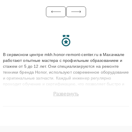
В сервисном центре mkh.honor-remont-center.ru в Махачкале
работают опытные мастера с профильным образованием и
стажем от 5 до 12 лет. Они специализируются на ремонте
техники бренда Honor, используют современное оборудование
и оригинальные запчасти. Каждый инженер регулярно
проходит обучение и сертификацию, что позволяет быстро и
точноdiagnostikировать поломки и восстанавливать технику с
Развернуть
сохранением гарантии до 3 лет. Наши мастера решают
сложные случаи: от замены матриц и материнских плат до
ремонта после залития и восстановления данных. Благодаря
высокой квалификации и ответственному подходу клиенты
получают быстрый, качественный ремонт и понятные
объяснения по результатам диагностики.