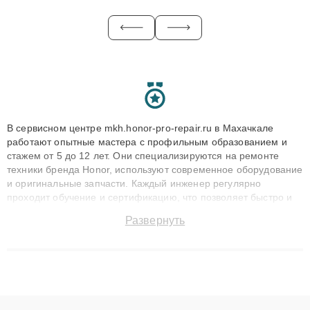
В сервисном центре mkh.honor-pro-repair.ru в Махачкале
работают опытные мастера с профильным образованием и
стажем от 5 до 12 лет. Они специализируются на ремонте
техники бренда Honor, используют современное оборудование
и оригинальные запчасти. Каждый инженер регулярно
проходит обучение и сертификацию, что позволяет быстро и
точноdiagnostikировать поломки и восстанавливать технику с
Развернуть
сохранением гарантии до 3 лет. Наши мастера решают
сложные случаи: от замены матриц и материнских плат до
ремонта после залития и восстановления данных. Благодаря
высокой квалификации и ответственному подходу клиенты
получают быстрый, качественный ремонт и понятные
объяснения по результатам диагностики.