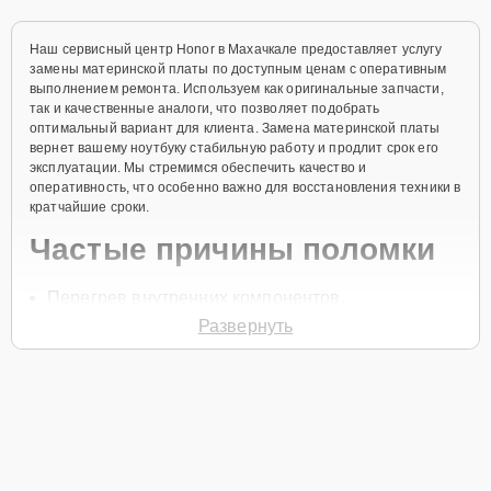
Наш сервисный центр Honor в Махачкале предоставляет услугу
замены материнской платы по доступным ценам с оперативным
выполнением ремонта. Используем как оригинальные запчасти,
так и качественные аналоги, что позволяет подобрать
оптимальный вариант для клиента. Замена материнской платы
вернет вашему ноутбуку стабильную работу и продлит срок его
эксплуатации. Мы стремимся обеспечить качество и
оперативность, что особенно важно для восстановления техники в
кратчайшие сроки.
Частые причины поломки
Перегрев внутренних компонентов.
Развернуть
Механические повреждения.
Попадание влаги внутрь корпуса.
Сбои в электропитании.
Износ из-за времени.
Чтобы начать ремонт, позвоните по телефону +7 (800) 100-91-25
или оставьте
Заявку на сайте
. Специалист службы заботы о