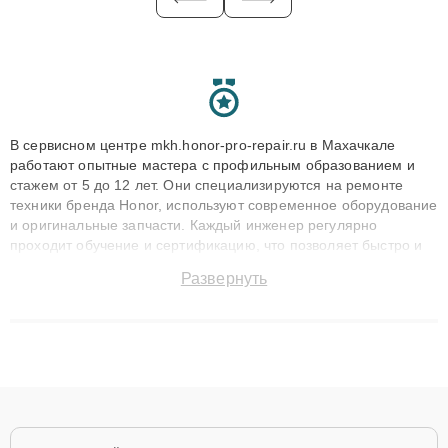
В сервисном центре mkh.honor-pro-repair.ru в Махачкале
работают опытные мастера с профильным образованием и
стажем от 5 до 12 лет. Они специализируются на ремонте
техники бренда Honor, используют современное оборудование
и оригинальные запчасти. Каждый инженер регулярно
проходит обучение и сертификацию, что позволяет быстро и
точноdiagnostikировать поломки и восстанавливать технику с
Развернуть
сохранением гарантии до 3 лет. Наши мастера решают
сложные случаи: от замены матриц и материнских плат до
ремонта после залития и восстановления данных. Благодаря
высокой квалификации и ответственному подходу клиенты
получают быстрый, качественный ремонт и понятные
объяснения по результатам диагностики.