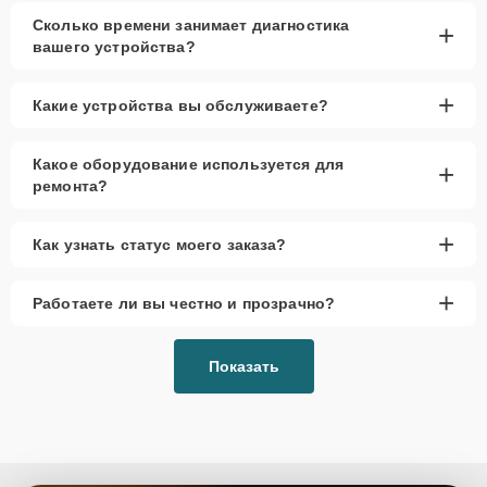
Сколько времени занимает диагностика
+
Низкие цены и скидки
— выгодные условия
вашего устройства?
для всех клиентов.
Срочный ремонт
— замена корпуса
+
Какие устройства вы обслуживаете?
выполняется в минимальные сроки.
Доставка и выезд
— возможен вызов мастера
на дом или в офис.
Какое оборудование используется для
+
ремонта?
Запчасти в наличии
— оригинальные корпуса и
аналоги.
+
Гарантия качества
— предоставляется на все
Как узнать статус моего заказа?
выполненные работы.
+
Работаете ли вы честно и прозрачно?
Сервисный центр обеспечивает качественную замену корпуса
смарт-часов, используя только проверенные компоненты, что
гарантирует долговечность устройства. На все работы и запчасти
предоставляется гарантия.
Показать