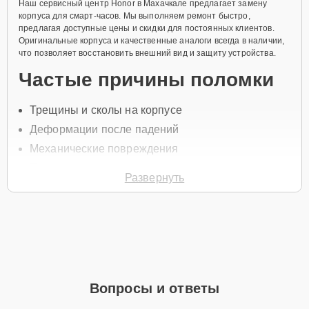
Наш сервисный центр Honor в Махачкале предлагает замену
корпуса для смарт-часов. Мы выполняем ремонт быстро,
предлагая доступные цены и скидки для постоянных клиентов.
Оригинальные корпуса и качественные аналоги всегда в наличии,
что позволяет восстановить внешний вид и защиту устройства.
Частые причины поломки
Трещины и сколы на корпусе
Деформации после падений
Механические повреждения
Попадание влаги внутрь корпуса
Развернуть
Износ материалов
Чтобы заменить корпус, свяжитесь с нами по телефону +7 (800)
100-91-25 или оставьте
Заявку на сайте
. Специалист свяжется с
вами в течение минуты для уточнения всех вопросов и записи на
ремонт и диагностику.
Главные особенности
Вопросы и ответы
сервиса