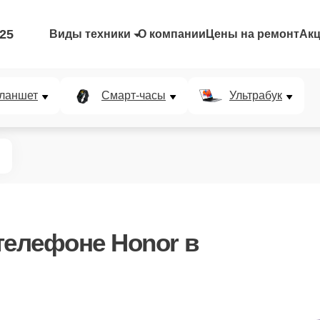
-25
Виды техники
О компании
Цены на ремонт
Ак
ланшет
Смарт-часы
Ультрабук
телефоне Honor в