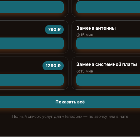
Замена антенны
790 ₽
15 мин
Замена системной платы
1290 ₽
15 мин
Показать всё
Полный список услуг для «
Телефон
» — по звонку или в чате