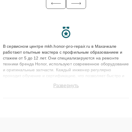
В сервисном центре mkh.honor-pro-repair.ru в Махачкале
работают опытные мастера с профильным образованием и
стажем от 5 до 12 лет. Они специализируются на ремонте
техники бренда Honor, используют современное оборудование
и оригинальные запчасти. Каждый инженер регулярно
проходит обучение и сертификацию, что позволяет быстро и
точноdiagnostikировать поломки и восстанавливать технику с
Развернуть
сохранением гарантии до 3 лет. Наши мастера решают
сложные случаи: от замены матриц и материнских плат до
ремонта после залития и восстановления данных. Благодаря
высокой квалификации и ответственному подходу клиенты
получают быстрый, качественный ремонт и понятные
объяснения по результатам диагностики.