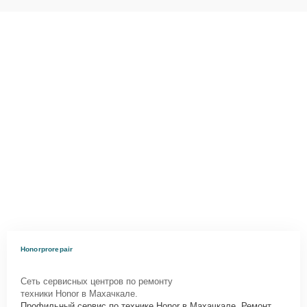
Honorprorepair
Сеть сервисных центров по ремонту
техники Honor в Махачкале.
Профильный сервис по технике Honor в Махачкале. Ремонт