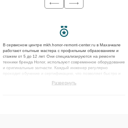
В сервисном центре mkh.honor-remont-center.ru в Махачкале
работают опытные мастера с профильным образованием и
стажем от 5 до 12 лет. Они специализируются на ремонте
техники бренда Honor, используют современное оборудование
и оригинальные запчасти. Каждый инженер регулярно
проходит обучение и сертификацию, что позволяет быстро и
точноdiagnostikировать поломки и восстанавливать технику с
Развернуть
сохранением гарантии до 3 лет. Наши мастера решают
сложные случаи: от замены матриц и материнских плат до
ремонта после залития и восстановления данных. Благодаря
высокой квалификации и ответственному подходу клиенты
получают быстрый, качественный ремонт и понятные
объяснения по результатам диагностики.