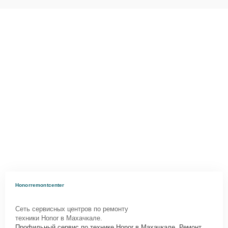
Honorremontcenter
Сеть сервисных центров по ремонту
техники Honor в Махачкале.
Профильный сервис по технике Honor в Махачкале. Ремонт