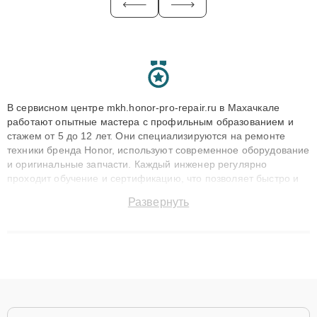
В сервисном центре mkh.honor-pro-repair.ru в Махачкале
работают опытные мастера с профильным образованием и
стажем от 5 до 12 лет. Они специализируются на ремонте
техники бренда Honor, используют современное оборудование
и оригинальные запчасти. Каждый инженер регулярно
проходит обучение и сертификацию, что позволяет быстро и
точноdiagnostikировать поломки и восстанавливать технику с
Развернуть
сохранением гарантии до 3 лет. Наши мастера решают
сложные случаи: от замены матриц и материнских плат до
ремонта после залития и восстановления данных. Благодаря
высокой квалификации и ответственному подходу клиенты
получают быстрый, качественный ремонт и понятные
объяснения по результатам диагностики.