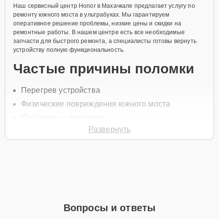
Наш сервисный центр Honor в Махачкале предлагает услугу по
ремонту южного моста в ультрабуках. Мы гарантируем
оперативное решение проблемы, низкие цены и скидки на
ремонтные работы. В нашем центре есть все необходимые
запчасти для быстрого ремонта, а специалисты готовы вернуть
устройству полную функциональность.
Частые причины поломки
Перегрев устройства
Физические повреждения южного моста
Проблемы с питанием
Развернуть
Окисление контактов
Неправильная эксплуатация ультрабука
Для начала ремонта позвоните по телефону +7 (800) 100-91-25
или оставьте
Заявку на сайте
, после чего специалист свяжется с
вами в течение минуты для уточнения всех вопросов и записи на
диагностику и обслуживание.
Главные особенности
Вопросы и ответы