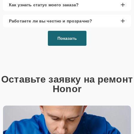
порты и качественные аналоги.
+
Как узнать статус моего заказа?
Гарантия качества
– на все работы и
установленные запчасти.
+
Работаете ли вы честно и прозрачно?
Сервисный центр предоставляет услуги по замене HDMI порта на
ультрабуках, используя оригинальные детали и проверенные
аналоги. Мы гарантируем, что устройство будет работать надёжно
Показать
после ремонта, предоставляя гарантию на все виды работ и
установленные комплектующие.
Оставьте заявку на ремонт
Honor