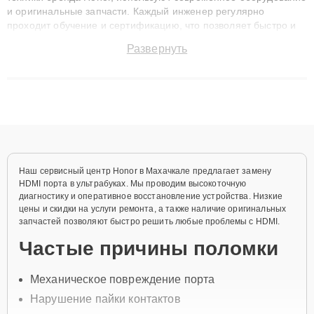
и оригинальные запчасти. Каждый инженер регулярно
проходит обучение и сертификацию, что позволяет быстро и
точноdiagnostikировать поломки и восстанавливать технику с
Развернуть
сохранением гарантии до 3 лет. Наши мастера решают
сложные случаи: от замены матриц и материнских плат до
ремонта после залития и восстановления данных. Благодаря
высокой квалификации и ответственному подходу клиенты
получают быстрый, качественный ремонт и понятные
объяснения по результатам диагностики.
Наш сервисный центр Honor в Махачкале предлагает замену
HDMI порта в ультрабуках. Мы проводим высокоточную
диагностику и оперативное восстановление устройства. Низкие
цены и скидки на услуги ремонта, а также наличие оригинальных
запчастей позволяют быстро решить любые проблемы с HDMI.
Частые причины поломки
Механическое повреждение порта
Нарушение пайки контактов