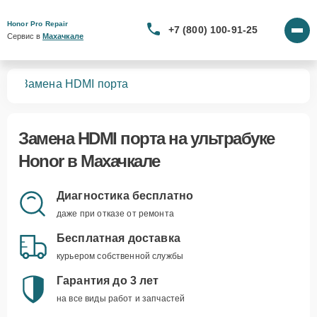
Honor Pro Repair
+7 (800) 100-91-25
Сервис в 
Махачкале
ков
Замена HDMI порта
Замена HDMI порта
на ультрабуке
Honor в Махачкале
Диагностика бесплатно
даже при отказе от ремонта
Бесплатная доставка
курьером собственной службы
Гарантия до 3 лет
на все виды работ и запчастей