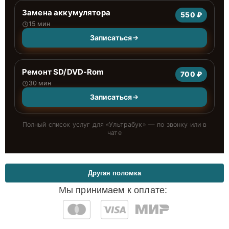
Замена аккумулятора
550 ₽
15 мин
Записаться
Ремонт SD/DVD-Rom
700 ₽
30 мин
Записаться
Полный список услуг для «
Ультрабук
» — по звонку или в
чате
Другая поломка
Мы принимаем к оплате: