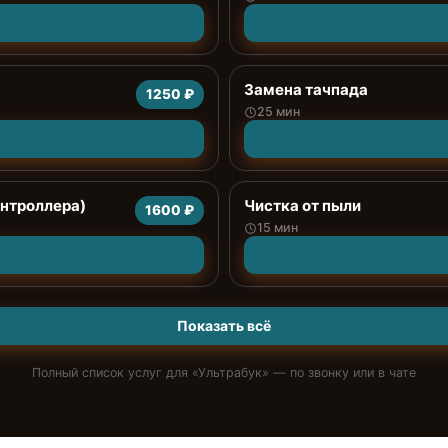
Замена тачпада
1250 ₽
25 мин
онтроллера)
Чистка от пыли
1600 ₽
15 мин
Показать всё
Полный список услуг для «
Ультрабук
» — по звонку или в чате