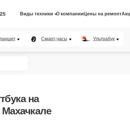
-25
Виды техники
О компании
Цены на ремонт
Ак
ланшет
Смарт-часы
Ультрабук
тбука
на
в Махачкале