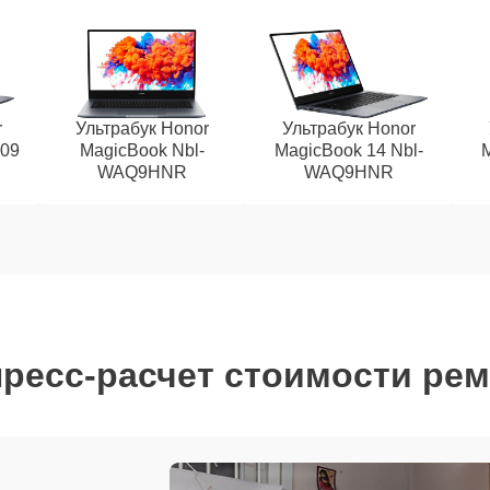
r
Ультрабук Honor
Ультрабук Honor
09
MagicBook Nbl-
MagicBook 14 Nbl-
M
WAQ9HNR
WAQ9HNR
ресс-расчет стоимости ре