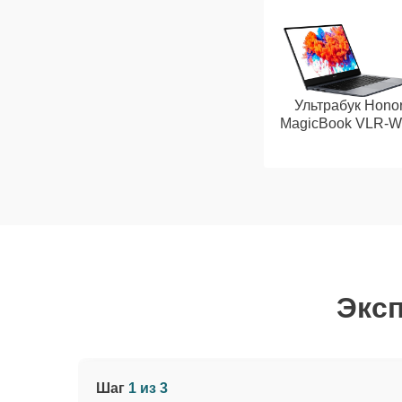
Ультрабук Hono
MagicBook VLR-W
Эксп
Шаг
1 из 3