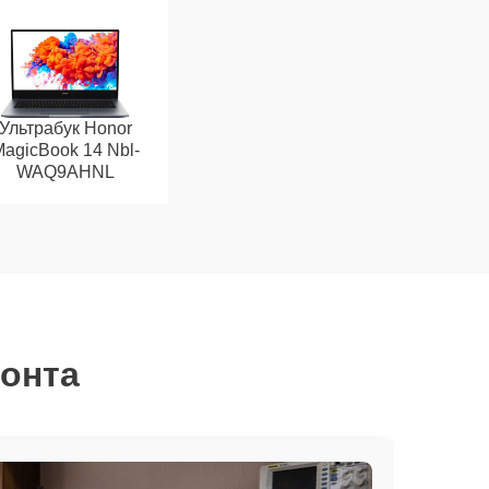
Ультрабук Honor
agicBook 14 Nbl-
WAQ9AHNL
монта