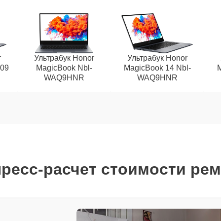
r
Ультрабук Honor
Ультрабук Honor
09
MagicBook Nbl-
MagicBook 14 Nbl-
M
WAQ9HNR
WAQ9HNR
ресс-расчет стоимости ре