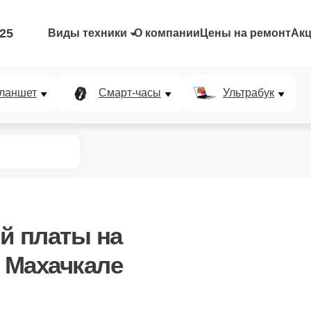
-25
Виды техники
О компании
Цены на ремонт
Ак
ланшет
Смарт-часы
Ультрабук
ой платы
на
в Махачкале