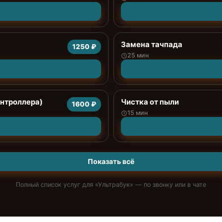
Замена тачпада
1250 ₽
25 мин
онтроллера)
Чистка от пыли
1600 ₽
15 мин
Показать всё
Полный список услуг для «
Ультрабук
» — по звонку или в чате