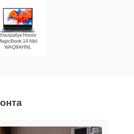
Ультрабук Honor
agicBook 14 Nbl-
WAQ9AHNL
монта