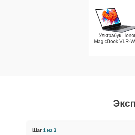
Ультрабук Hono
MagicBook VLR-W
Эксп
Шаг
1 из 3