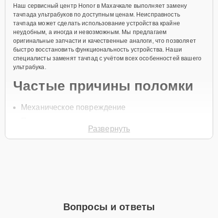
Наш сервисный центр Honor в Махачкале выполняет замену
тачпада ультрабуков по доступным ценам. Неисправность
тачпада может сделать использование устройства крайне
неудобным, а иногда и невозможным. Мы предлагаем
оригинальные запчасти и качественные аналоги, что позволяет
быстро восстановить функциональность устройства. Наши
специалисты заменят тачпад с учётом всех особенностей вашего
ультрабука.
Частые причины поломки
Механическое повреждение
Попадание жидкости
Развернуть
Износ поверхности тачпада
Проблемы с контактами
Сбой в работе программного обеспечения
Для записи на замену тачпада позвоните по телефону +7 (800)
100-91-25 или оставьте
Заявку на сайте
. Специалист перезвонит
вам в течение минуты для уточнения всех вопросов и записи на
Вопросы и ответы
диагностику и ремонт.