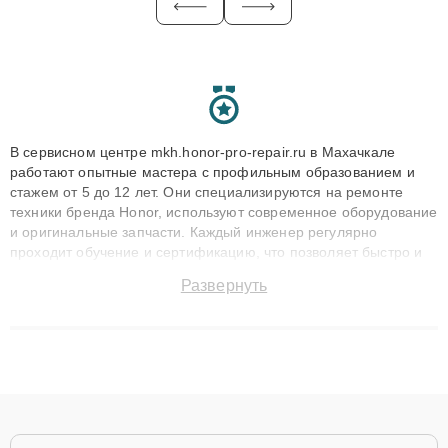
В сервисном центре mkh.honor-pro-repair.ru в Махачкале
работают опытные мастера с профильным образованием и
стажем от 5 до 12 лет. Они специализируются на ремонте
техники бренда Honor, используют современное оборудование
и оригинальные запчасти. Каждый инженер регулярно
проходит обучение и сертификацию, что позволяет быстро и
точноdiagnostikировать поломки и восстанавливать технику с
Развернуть
сохранением гарантии до 3 лет. Наши мастера решают
сложные случаи: от замены матриц и материнских плат до
ремонта после залития и восстановления данных. Благодаря
высокой квалификации и ответственному подходу клиенты
получают быстрый, качественный ремонт и понятные
объяснения по результатам диагностики.