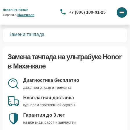
Honor Pro Repair
+7 (800) 100-91-25
Сервис в 
Махачкале
ков
Замена тачпада
Замена тачпада
на ультрабуке Honor
в Махачкале
Диагностика бесплатно
даже при отказе от ремонта
Бесплатная доставка
курьером собственной службы
Гарантия до 3 лет
на все виды работ и запчастей